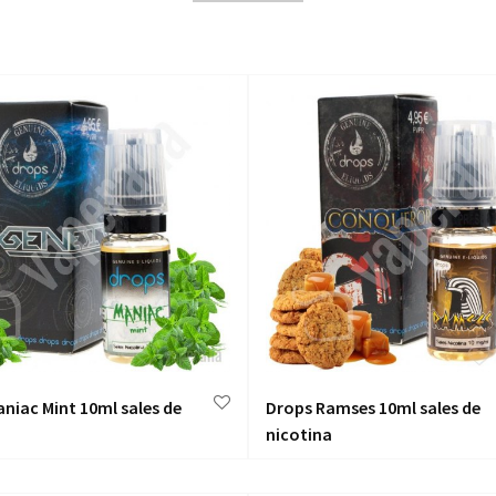
niac Mint 10ml sales de
Drops Ramses 10ml sales de
nicotina