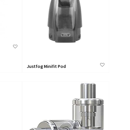
Justfog Minifit Pod