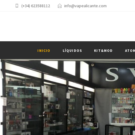
(+34) 623588112
info@vapealicante.com
INICIO
LÍQUIDOS
KIT&MOD
ATO