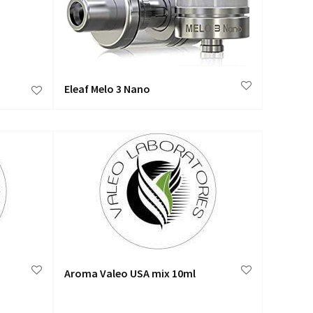
Eleaf Melo 3 Nano
Aroma Valeo USA mix 10ml