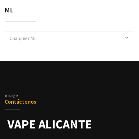
ML
Cualquier ML
image
Contáctenos