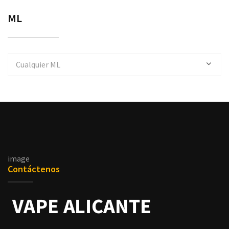
ML
Cualquier ML
image
Contáctenos