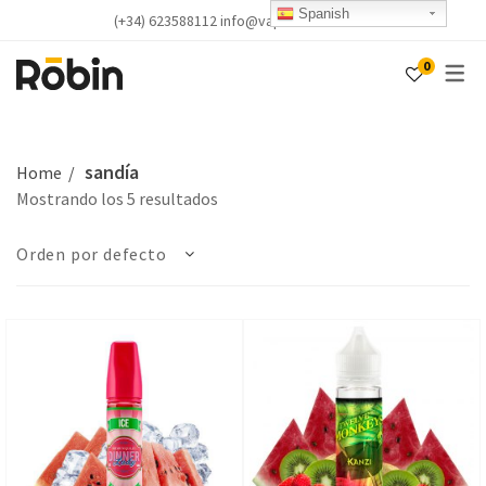
Spanish
(+34) 623588112 info@vapealicante.com
0
sandía
Home
Mostrando los 5 resultados
Orden por defecto