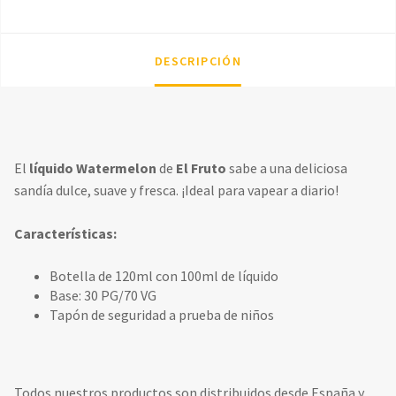
DESCRIPCIÓN
El
líquido Watermelon
de
El Fruto
sabe a una deliciosa
sandía dulce, suave y fresca. ¡Ideal para vapear a diario!
Características:
Botella de 120ml con 100ml de líquido
Base: 30 PG/70 VG
Tapón de seguridad a prueba de niños
Todos nuestros productos son distribuidos desde España y