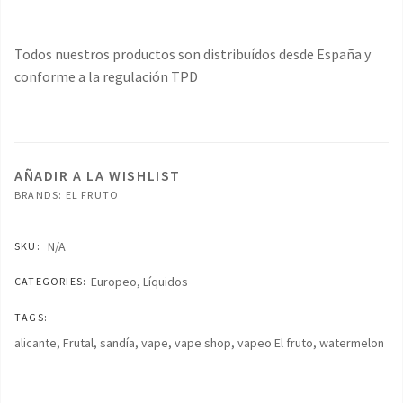
Todos nuestros productos son distribuídos desde España y
conforme a la regulación TPD
AÑADIR A LA WISHLIST
BRANDS:
EL FRUTO
N/A
SKU:
Europeo
,
Líquidos
CATEGORIES:
TAGS:
alicante
,
Frutal
,
sandía
,
vape
,
vape shop
,
vapeo El fruto
,
watermelon