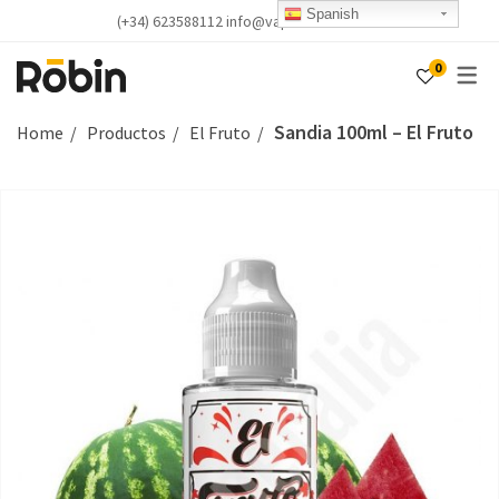
Spanish
(+34) 623588112 info@vapealicante.com
0
Sandia 100ml – El Fruto
Home
Productos
El Fruto