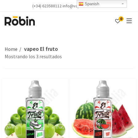
Spanish
(+34) 623588112 info@vapealicante.com
0
vapeo El fruto
Home
Mostrando los 3 resultados