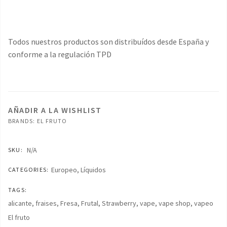
Todos nuestros productos son distribuídos desde España y
conforme a la regulación TPD
AÑADIR A LA WISHLIST
BRANDS:
EL FRUTO
N/A
SKU:
Europeo
,
Líquidos
CATEGORIES:
TAGS:
alicante
,
fraises
,
Fresa
,
Frutal
,
Strawberry
,
vape
,
vape shop
,
vapeo
El fruto