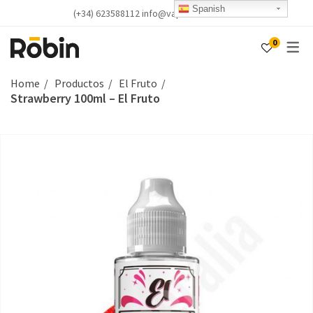
Spanish
(+34) 623588112 info@vapealicante.com
0
Home
Productos
El Fruto
Strawberry 100ml – El Fruto