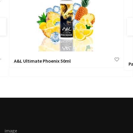
A&L Ultimate Phoenix 50ml
P
image