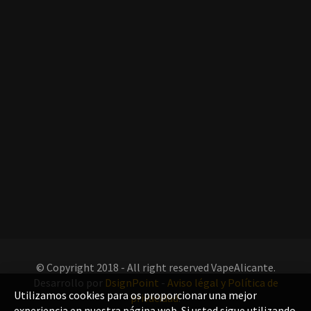
© Copyright 2018 - All right reserved VapeAlicante.
Desarrollo por
DsignPoint
-
Aviso légal y Política de
Utilizamos cookies para os proporcionar una mejor
privacidad
.
experiencia en nuestra página web. Si usted sigue utilizando