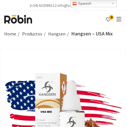
Spanish
(+34) 623588112 info@vapealicante.com
0
Hangsen – USA Mix
Home
Productos
Hangsen