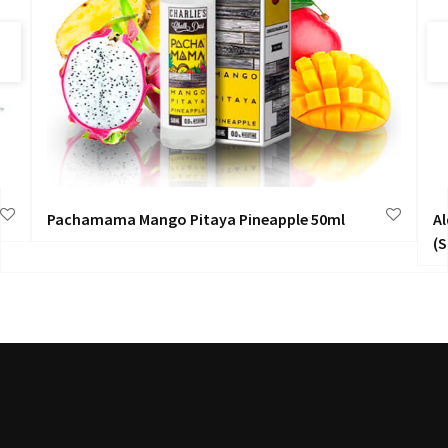
Pachamama Mango Pitaya Pineapple 50ml
A
(S