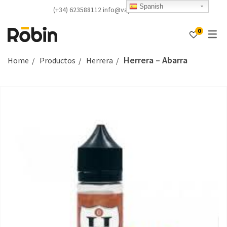
Spanish
(+34) 623588112 info@vapealicante.com
0
Herrera – Abarra
Home
Productos
Herrera