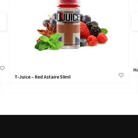
H
T-Juice – Red Astaire 50ml