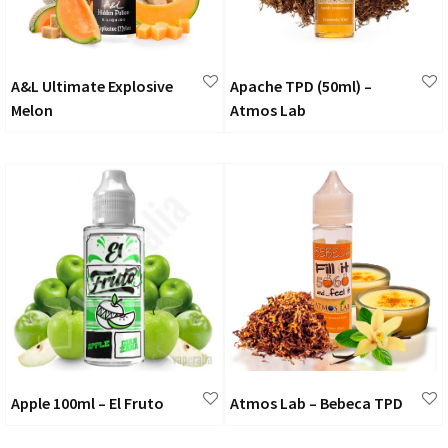
A&L Ultimate Explosive
Apache TPD (50ml) –
Melon
Atmos Lab
Apple 100ml – El Fruto
Atmos Lab – Bebeca TPD