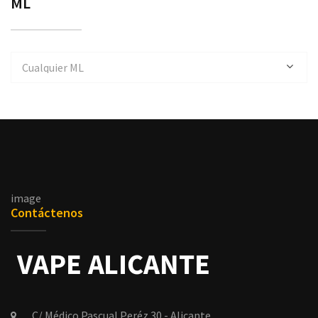
ML
Cualquier ML
image
Contáctenos
C/ Médico Pascual Peréz 30 - Alicante