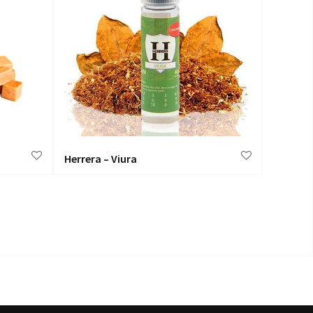
A&L Ult
Herrera – Viura