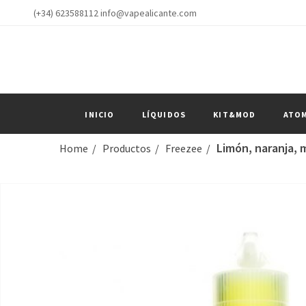
(+34) 623588112 info@vapealicante.com
INICIO
LÍQUIDOS
KIT&MOD
ATO
Limón, naranja, 
Home
Productos
Freezee