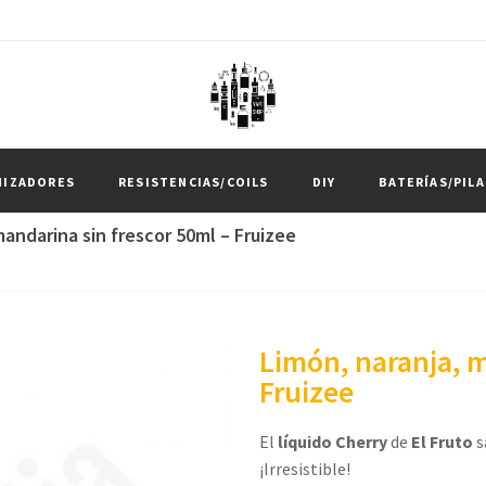
MIZADORES
RESISTENCIAS/COILS
DIY
BATERÍAS/PILA
mandarina sin frescor 50ml – Fruizee
Limón, naranja, m
Fruizee
El
líquido Cherry
de
El Fruto
s
¡Irresistible!