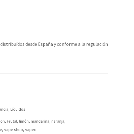
distribuídos desde España y conforme a la regulación
ancia
,
Líquidos
ron
,
Frutal
,
limón
,
mandarina
,
naranja
,
e
,
vape shop
,
vapeo