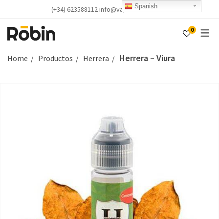
Spanish
(+34) 623588112 info@vapealicante.com
0
Herrera – Viura
Home
Productos
Herrera