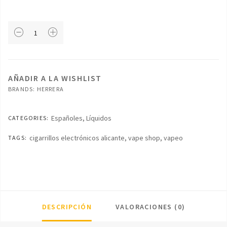
Herrera
-
Viura
cantidad
AÑADIR A LA WISHLIST
BRANDS:
HERRERA
Españoles
,
Líquidos
CATEGORIES:
cigarrillos electrónicos alicante
,
vape shop
,
vapeo
TAGS:
DESCRIPCIÓN
VALORACIONES (0)