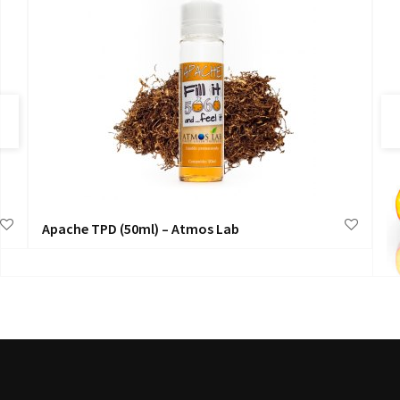
Apache TPD (50ml) – Atmos Lab
P