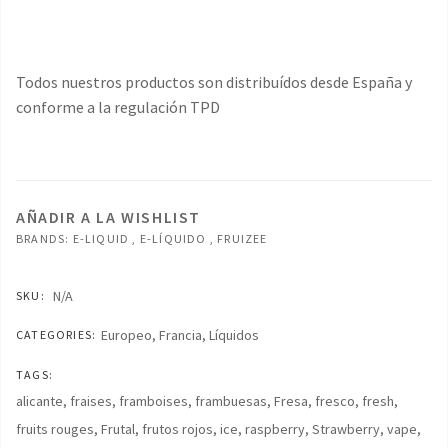
Todos nuestros productos son distribuídos desde España y
conforme a la regulación TPD
AÑADIR A LA WISHLIST
BRANDS:
E-LIQUID
,
E-LÍQUIDO
,
FRUIZEE
N/A
SKU:
Europeo
,
Francia
,
Líquidos
CATEGORIES:
TAGS:
alicante
,
fraises
,
framboises
,
frambuesas
,
Fresa
,
fresco
,
fresh
,
fruits rouges
,
Frutal
,
frutos rojos
,
ice
,
raspberry
,
Strawberry
,
vape
,