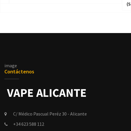
(S
image
Contáctenos
C/ Médico Pascual Peréz 30 - Alicante
+34 623 588 112