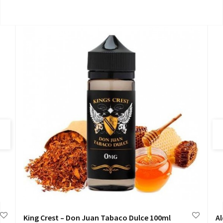
King Crest – Don Juan Tabaco Dulce 100ml
A