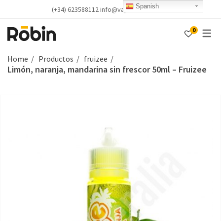
Spanish
(+34) 623588112 info@vapealicante.com
0
Home
Productos
fruizee
Limón, naranja, mandarina sin frescor 50ml – Fruizee