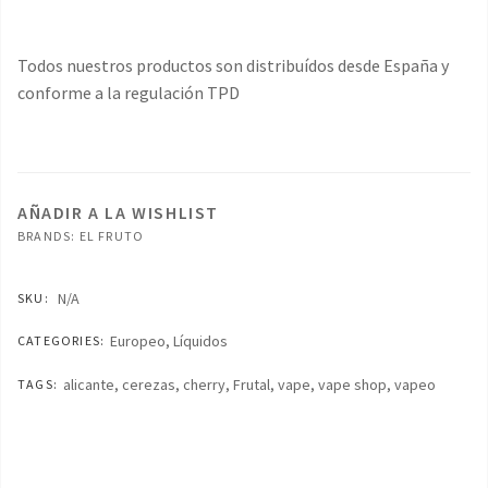
Todos nuestros productos son distribuídos desde España y
conforme a la regulación TPD
AÑADIR A LA WISHLIST
BRANDS:
EL FRUTO
N/A
SKU:
Europeo
,
Líquidos
CATEGORIES:
alicante
,
cerezas
,
cherry
,
Frutal
,
vape
,
vape shop
,
vapeo
TAGS: