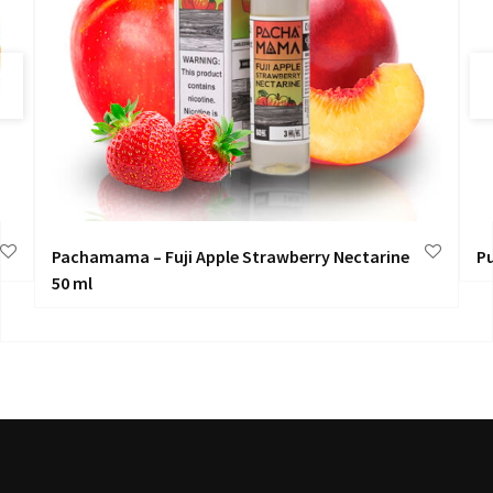
Pachamama – Fuji Apple Strawberry Nectarine
Pu
50 ml