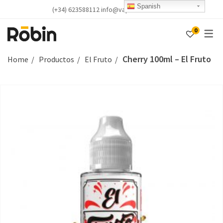
Spanish
(+34) 623588112 info@vapealicante.com
0
Cherry 100ml – El Fruto
Home
Productos
El Fruto