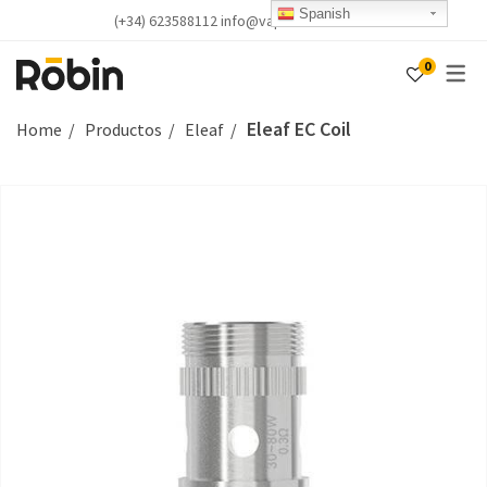
Spanish
(+34) 623588112 info@vapealicante.com
0
Eleaf EC Coil
Home
Productos
Eleaf