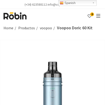
Spanish
(+34) 623588112 info@vapealicante.com
0
Voopoo Doric 60 Kit
Home
Productos
voopoo