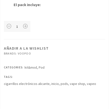
El pack incluye:
Voopoo
Doric
60
Kit
cantidad
AÑADIR A LA WISHLIST
BRANDS:
VOOPOO
kit&mod
,
Pod
CATEGORIES:
TAGS:
cigarrillos electrónicos alicante
,
inicio
,
pods
,
vape shop
,
vapeo