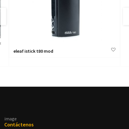
eleaf istick t80 mod
J
image
Contáctenos